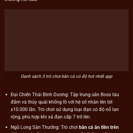
Danh sách 3 trò chơi bắn cá có độ hot nhất app
Đại Chiến Thái Bình Dương: Tập trung săn Boss tàu
đắm và thủy quái khổng lồ với hệ số nhân lên tới
x10.000 lần. Trò chơi sử dụng loại đạn có độ nổ lan
rộng, phù hợp khi xả đạn cấp 7 trở lên.
Ngũ Long Săn Thưởng: Trò chơi
bắn cá ăn tiền trên