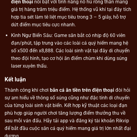
điện thoại
nổi bật với tính năng nổ hũ rồng thần mang
giá trị hàng trăm triệu điểm. Hệ thống vũ khí tại đây tích
hợp tia sét làm tê liệt mục tiêu trong 3 – 5 giây, hỗ trợ
dứt điểm mục tiêu cực nhanh.
Kình Ngư Biển Sâu: Game săn bắt có nhịp độ 60 viên
đạn/phút, tập trung vào các loài cá quý hiếm mang hệ
số x500 đến x8,888. Các loài sinh vật tại đây di chuyển
theo đội hình, tạo cơ hội ăn điểm chùm khi dùng súng
laser xuyên thấu.
Kết luận
Thành công khi chơi
bắn cá ăn tiền trên điện thoại
đòi hỏi
sự am hiểu về thông số súng cũng như đặc tính di chuyển
của từng loài sinh vật biển. Kết hợp kỹ thuật các loại đạn
phù hợp giúp người chơi tăng lượng điểm thưởng thu về
sau mỗi ván đấu. Hãy tải app và đăng ký tài khoản Rikvip
để bắt đầu cuộc săn cá quý hiếm mang giá trị lớn nhất đại
dương.