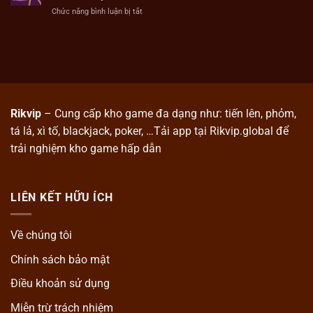
Tiền
Cho
Chức năng bình luận bị tắt
ở
Ảo
Tân
Thuật
Rikvip
Binh
Ngữ
–
Thực
Lô
Lựa
Chiến
Đề
Chọn
–
Số
Cẩm
1
Nang
Của
Toàn
Dân
Rikvip
– Cung cấp kho game đa dạng như: tiến lên, phỏm,
Tập
Chuyên
tá lả, xì tố, blackjack, poker, …Tải app tại Rikvip.global để
Cho
Tân
trải nghiệm kho game hấp dẫn
Binh
Rikvip
LIÊN KẾT HỮU ÍCH
Về chúng tôi
Chính sách bảo mật
Điều khoản sử dụng
Miễn trừ trách nhiệm