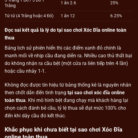
3 Trắng 1 Đỏ / 3 Đỏ 1
1 ăn 2.6
25%
Trắng
Tứ tử (4 Trắng hoặc 4 Đỏ)
1 ăn 12
6.25%
Đọc sai kết quả là lý do tại sao chơi Xóc Đĩa online toàn
thua
Bảng lịch sử phiên hiển thị các điểm xanh đỏ chính là
manh mối về nhịp cầu đang diễn ra. Nhiều cao thủ thất bại
do không nhận ra cầu bệt (một cửa ra liên tiếp trên 4 lần)
hoặc cầu nhảy 1-1.
Không đọc được tín hiệu từ bảng thống kê là nguyên nhân
then chốt dẫn đến tình trạng
tại sao chơi xóc đĩa online
toàn thua
. Khi mô hình bệt đang chạy mà khách hàng lại
chọn cách đánh bẻ cầu, tỷ lệ thua sẽ đạt mức 100% cho
đến khi dây cầu đó kết thúc.
Khắc phục khi chưa biết tại sao chơi Xóc Đĩa
online toàn thua