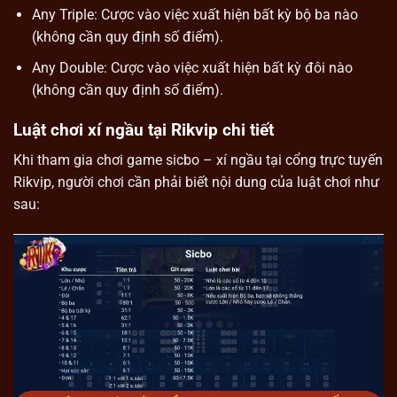
Any Triple: Cược vào việc xuất hiện bất kỳ bộ ba nào
(không cần quy định số điểm).
Any Double: Cược vào việc xuất hiện bất kỳ đôi nào
(không cần quy định số điểm).
Luật chơi xí ngầu tại Rikvip chi tiết
Khi tham gia chơi game sicbo – xí ngầu tại cổng trực tuyến
Rikvip, người chơi cần phải biết nội dung của luật chơi như
sau: