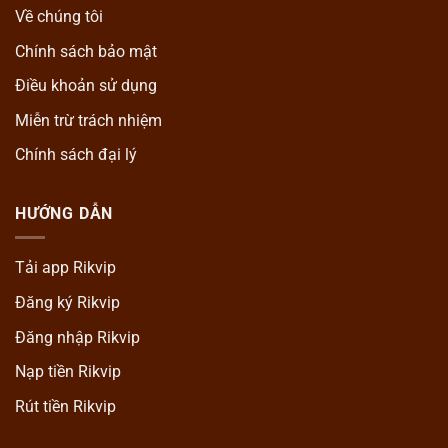
Về chúng tôi
Chính sách bảo mật
Điều khoản sử dụng
Miễn trừ trách nhiệm
Chính sách đại lý
HƯỚNG DẪN
Tải app Rikvip
Đăng ký Rikvip
Đăng nhập Rikvip
Nạp tiền Rikvip
Rút tiền Rikvip