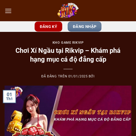
Chuyển
đến
nội
dung
ĐĂNG KÝ
ĐĂNG NHẬP
KHO GAME RIKVIP
Chơi Xí Ngầu tại Rikvip – Khám phá
hạng mục cá độ đẳng cấp
ĐÃ ĐĂNG TRÊN
01/01/2025
BỞI
01
Th1