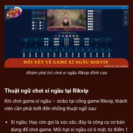
Khám phá trò chơi xí ngầu Rikvip đỉnh cao
Thuật ngữ chơi xí ngầu tại Rikvip
Khi chơi game xí ngầu – sicbo tại cổng game Rikvip, thành
viên cần phải biết đến những thuật ngữ sau:
Xí ngầu: Hay còn gọi là xúc xắc, đây là công cụ cơ bản
dùng để chơi game. Mỗi hạt xí ngầu có 6 mặt, từ điểm 1