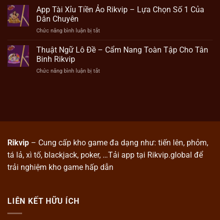
Online
Đổi
Kép
App Tài Xỉu Tiền Ảo Rikvip – Lựa Chọn Số 1 Của
Toàn
Đời
Khung
Thua
Dân Chuyên
Sau
2
–
1
Chức năng bình luận bị tắt
ở
Ngày
Phân
Đêm
App
Chi
Tích
Tài
Thuật Ngữ Lô Đề – Cẩm Nang Toàn Tập Cho Tân
Tiết
Từ
Xỉu
Nhất
Binh Rikvip
Rikvip
Tiền
Cho
Chức năng bình luận bị tắt
ở
Ảo
Tân
Thuật
Rikvip
Binh
Ngữ
–
Thực
Lô
Lựa
Chiến
Đề
Chọn
–
Số
Cẩm
1
Nang
Của
Toàn
Dân
Rikvip
– Cung cấp kho game đa dạng như: tiến lên, phỏm,
Tập
Chuyên
tá lả, xì tố, blackjack, poker, …Tải app tại Rikvip.global để
Cho
Tân
trải nghiệm kho game hấp dẫn
Binh
Rikvip
LIÊN KẾT HỮU ÍCH