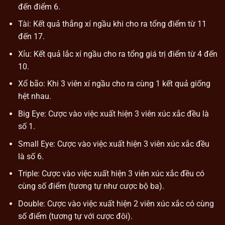
đến điểm 6.
Tài: Kết quả thắng xí ngầu khi cho ra tổng điểm từ 11
đến 17.
Xỉu: Kết quả lắc xí ngầu cho ra tổng giá trị điểm từ 4 đến
10.
Xổ bão: Khi 3 viên xí ngầu cho ra cùng 1 kết quả giống
hệt nhau.
Big Eye: Cược vào việc xuất hiện 3 viên xúc xắc đều là
số 1.
Small Eye: Cược vào việc xuất hiện 3 viên xúc xắc đều
là số 6.
Triple: Cược vào việc xuất hiện 3 viên xúc xắc đều có
cùng số điểm (tương tự như cược bộ ba).
Double: Cược vào việc xuất hiện 2 viên xúc xắc có cùng
số điểm (tương tự với cược đôi).