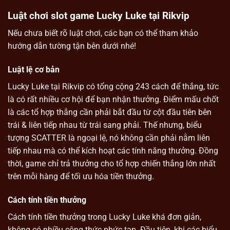
Luật chơi slot game Lucky Luke tại Rikvip
Nếu chưa biết rõ luật chơi, các bạn có thể tham khảo
hướng dẫn tường tận bên dưới nhé!
Luật lệ cơ bản
Lucky Luke tại Rikvip có tổng cộng 243 cách để thắng, tức
là có rất nhiều cơ hội để bạn nhận thưởng. Điểm mấu chốt
là các tổ hợp thắng cần phải bắt đầu từ cột đầu tiên bên
trái & liên tiếp nhau từ trái sang phải. Thế nhưng, biểu
tượng SCATTER là ngoại lệ, nó không cần phải nằm liên
tiếp nhau mà có thể kích hoạt các tính năng thưởng. Đồng
thời, game chỉ trả thưởng cho tổ hợp chiến thắng lớn nhất
trên mỗi hàng để tối ưu hóa tiền thưởng.
Cách tính tiền thưởng
Cách tính tiền thưởng trong Lucky Luke khá đơn giản,
không có nhiều công thức phức tạp. Đầu tiên, khi các biểu