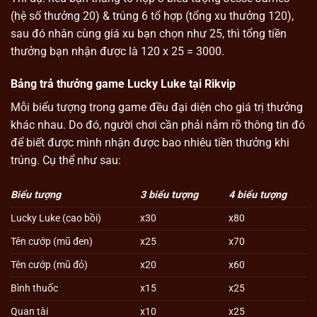
(hệ số thưởng 20) & trúng 6 tổ hợp (tổng xu thưởng 120),
sau đó nhân cùng giá xu bạn chọn như 25, thì tổng tiền
thưởng bạn nhận được là 120 x 25 = 3000.
Bảng trả thưởng game Lucky Luke tại Rikvip
Mỗi biểu tượng trong game đều đại diện cho giá trị thưởng
khác nhau. Do đó, người chơi cần phải nắm rõ thông tin đó
để biết được mình nhận được bao nhiêu tiền thưởng khi
trúng. Cụ thể như sau:
Biểu tượng
3 biểu tượng
4 biểu tượng
Lucky Luke (cao bồi)
x30
x80
Tên cướp (mũ đen)
x25
x70
Tên cướp (mũ đỏ)
x20
x60
Bình thuốc
x15
x25
Quan tài
x10
x25