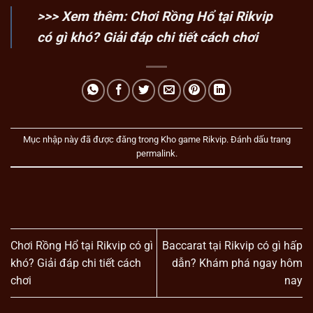
>>> Xem thêm:
Chơi Rồng Hổ tại Rikvip
có gì khó? Giải đáp chi tiết cách chơi
Mục nhập này đã được đăng trong
Kho game Rikvip
. Đánh dấu trang
permalink
.
Chơi Rồng Hổ tại Rikvip có gì
Baccarat tại Rikvip có gì hấp
khó? Giải đáp chi tiết cách
dẫn? Khám phá ngay hôm
chơi
nay