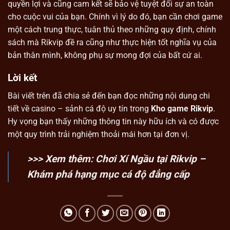
quyền lợi và cũng cam kết sẽ bảo vệ tuyệt đối sự an toàn
cho cuộc vui của bạn. Chính vì lý do đó, bạn cần chơi game
một cách trung thực, tuân thủ theo những quy định, chính
sách mà Rikvip đề ra cũng như thực hiện tốt nghĩa vụ của
bản thân mình, không phụ sự mong đợi của bất cứ ai.
Lời kết
Bài viết trên đã chia sẻ đến bạn đọc những nội dung chi
tiết về casino – sảnh cá độ uy tín trong
Kho game Rikvip
.
Hy vọng bạn thấy những thông tin này hữu ích và có được
một quy trình trải nghiệm thoải mái hơn tại đơn vị.
>>> Xem thêm:
Chơi Xí Ngầu tại Rikvip –
Khám phá hạng mục cá độ đẳng cấp