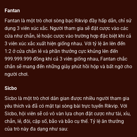
Fantan
Fantan là một trò chơi sòng bạc Rikvip đầy hấp dẫn, chỉ sử
dụng 3 viên xúc xắc. Người tham gia sẽ đặt cược vào các
cửa như chẵn, lẻ hoặc cược vào trường hợp đặc biệt khi cả
3 viên xúc xắc xuất hiện giống nhau. Với tỷ lệ ăn lên đến
1:2 ở cửa chẵn lẻ và phần thưởng cực khủng lên đến
999.999.999 đồng khi cả 3 viên giống nhau, Fantan chắc
chắn sẽ mang đến những giây phút hồi hộp và bất ngờ cho
người chơi.
Sicbo
Sicbo là một trò chơi dân gian được nhiều người tham gia
yêu thích và đã có mặt tại sòng bài trực tuyến Rikvip. Với
Sicbo, hội viên sẽ có vô vàn lựa chọn đặt cược như tài, xỉu,
chẵn, lẻ, đôi, cặp số, bão và bão cụ thể. Tỷ lệ ăn thưởng
của trò này đa dạng như sau: