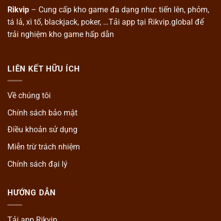
Toàn
Dân
Rikvip
– Cung cấp kho game đa dạng như: tiến lên, phỏm,
Tập
Chuyên
tá lả, xì tố, blackjack, poker, …Tải app tại Rikvip.global để
Cho
Tân
trải nghiệm kho game hấp dẫn
Binh
Rikvip
LIÊN KẾT HỮU ÍCH
Về chúng tôi
Chính sách bảo mật
Điều khoản sử dụng
Miễn trừ trách nhiệm
Chính sách đại lý
HƯỚNG DẪN
Tải app Rikvip