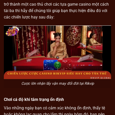
trở thành một cao thủ chơi các tựa game casino một cách
tài ba thì hãy để chúng tôi giúp bạn thực hiện điều đó với
các chiến lược hay sau đây:
Cược lớn nhận lấy vận may đổi đời tại Rikvip
Chơi cá độ khi tâm trạng ổn định
Vào những ngày bạn có cảm xúc không ổn định, thấy tệ
hoặc không lạc quan cho lắm thì ngày hôm đó, bạn nên