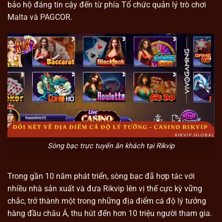
bảo hộ đáng tin cậy đến từ phía Tổ chức quản lý trò chơi
Malta và PAGCOR.
Sòng bạc trực tuyến ăn khách tại Rikvip
Trong gần 10 năm phát triển, sòng bạc đã hợp tác với
nhiều nhà sản xuất và đưa Rikvip lên vị thế cực kỳ vững
chắc, trở thành một trong những địa điểm cá độ lý tưởng
hàng đầu châu Á, thu hút đến hơn 10 triệu người tham gia.