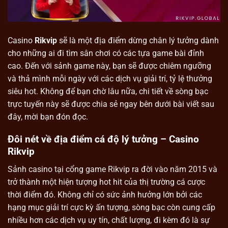
Casino
Rikvip
sẽ là một địa điểm dừng chân lý tưởng dành
cho những ai đi tìm sân chơi có các tựa game bài đỉnh
cao. Đến với sảnh game này, bạn sẽ được chiêm ngưỡng
và thả mình mỗi ngày với các dịch vụ giải trí, tỷ lệ thưởng
siêu hot. Không để bạn chờ lâu nữa, chi tiết về sòng bạc
trực tuyến này sẽ được chia sẻ ngay bên dưới bài viết sau
đây, mời bạn đón đọc.
Đôi nét về địa điểm cá độ lý tưởng – Casino
Rikvip
Sảnh casino tại cổng game Rikvip ra đời vào năm 2015 và
trở thành một hiện tượng hot hit của thị trường cá cược
thời điểm đó. Không chỉ có sức ảnh hưởng lớn bởi các
hạng mục giải trí cực kỳ ấn tượng, sòng bạc còn cung cấp
nhiều hơn các dịch vụ uy tín, chất lượng, đi kèm đó là sự