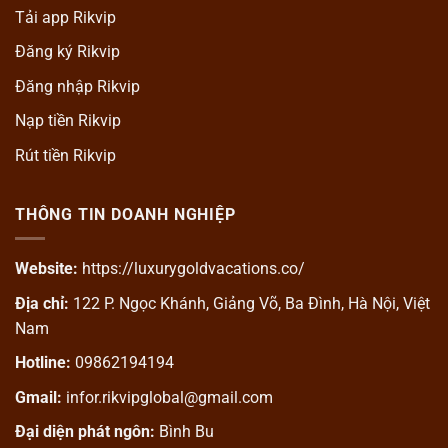
Tải app Rikvip
Đăng ký Rikvip
Đăng nhập Rikvip
Nạp tiền Rikvip
Rút tiền Rikvip
THÔNG TIN DOANH NGHIỆP
Website:
https://luxurygoldvacations.co/
Địa chỉ:
122 P. Ngọc Khánh, Giảng Võ, Ba Đình, Hà Nội, Việt
Nam
Hotline:
09862194194
Gmail:
infor.rikvipglobal@gmail.com
Đại diện phát ngôn:
Bình Bu