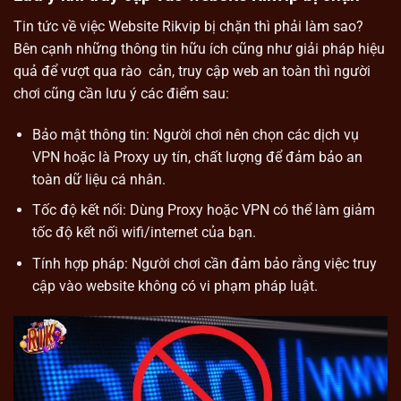
Tin tức về việc Website Rikvip bị chặn thì phải làm sao?
Bên cạnh những thông tin hữu ích cũng như giải pháp hiệu
quả để vượt qua rào cản, truy cập web an toàn thì người
chơi cũng cần lưu ý các điểm sau:
Bảo mật thông tin: Người chơi nên chọn các dịch vụ
VPN hoặc là Proxy uy tín, chất lượng để đảm bảo an
toàn dữ liệu cá nhân.
Tốc độ kết nối: Dùng Proxy hoặc VPN có thể làm giảm
tốc độ kết nối wifi/internet của bạn.
Tính hợp pháp: Người chơi cần đảm bảo rằng việc truy
cập vào website không có vi phạm pháp luật.