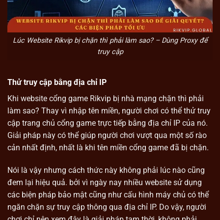
Lúc Website Rikvip bị chặn thì phải làm sao? – Dùng Proxy để
truy cập
Thử truy cập bằng địa chỉ IP
Khi website cổng game Rikvip bị nhà mạng chặn thì phải
làm sao? Thay vì nhập tên miền, người chơi có thể thử truy
cập trang chủ cổng game trực tiếp bằng địa chỉ IP của nó.
Giải pháp này có thể giúp người chơi vượt qua một số rào
cản nhất định, nhất là khi tên miền cổng game đã bị chặn.
Nói là vậy nhưng cách thức này không phải lúc nào cũng
đem lại hiệu quả. bởi vì ngày nay nhiều website sử dụng
các biện pháp bảo mật cũng như cấu hình máy chủ có thể
ngăn chặn sự truy cập thông qua địa chỉ IP. Do vậy, người
chơi chỉ nên xem đây là giải pháp tạm thời, không phải