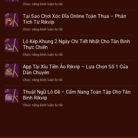
Chức năng bình luận bị tắt
ở
Bắn
Cá
Tại Sao Chơi Xóc Đĩa Online Toàn Thua – Phân
Ăn
Tích Từ Rikvip
Tiền
Chức năng bình luận bị tắt
ở
Trên
Tại
Điện
Sao
Lô Kép Khung 2 Ngày Chi Tiết Nhất Cho Tân Binh
Thoại
Chơi
–
Thực Chiến
Xóc
Cơ
Chức năng bình luận bị tắt
ở
Đĩa
Hội
Lô
Online
Đổi
Kép
App Tài Xỉu Tiền Ảo Rikvip – Lựa Chọn Số 1 Của
Toàn
Đời
Khung
Thua
Dân Chuyên
Sau
2
–
1
Chức năng bình luận bị tắt
ở
Ngày
Phân
Đêm
App
Chi
Tích
Tài
Thuật Ngữ Lô Đề – Cẩm Nang Toàn Tập Cho Tân
Tiết
Từ
Xỉu
Nhất
Binh Rikvip
Rikvip
Tiền
Cho
Chức năng bình luận bị tắt
ở
Ảo
Tân
Thuật
Rikvip
Binh
Ngữ
–
Thực
Lô
Lựa
Chiến
Đề
Chọn
–
Số
Cẩm
1