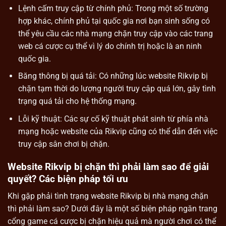
Lệnh cấm truy cập từ chính phủ: Trong một số trường
hợp khác, chính phủ tại quốc gia nơi bạn sinh sống có
thể yêu cầu các nhà mạng chặn truy cập vào các trang
web cá cược cụ thể vì lý do chính trị hoặc là an ninh
quốc gia.
Băng thông bị quá tải: Có những lúc website Rikvip bị
chặn tạm thời do lượng người truy cập quá lớn, gây tình
trạng quá tải cho hệ thống mạng.
Lỗi kỹ thuật: Các sự cố kỹ thuật phát sinh từ phía nhà
mạng hoặc website của Rikvip cũng có thể dẫn đến việc
truy cập sân chơi bị chặn.
Website Rikvip bị chặn thì phải làm sao để giải
quyết? Các biện pháp tối ưu
Khi gặp phải tình trạng website Rikvip bị nhà mạng chặn
thì phải làm sao? Dưới đây là một số biện pháp ngăn trang
cổng game cá cược bị chặn hiệu quả mà người chơi có thể