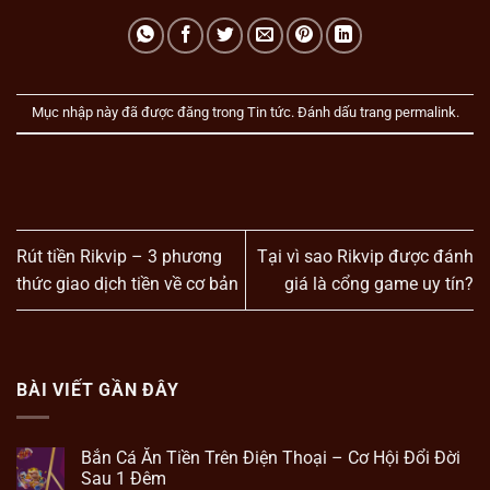
Mục nhập này đã được đăng trong
Tin tức
. Đánh dấu trang
permalink
.
Rút tiền Rikvip – 3 phương
Tại vì sao Rikvip được đánh
thức giao dịch tiền về cơ bản
giá là cổng game uy tín?
BÀI VIẾT GẦN ĐÂY
Bắn Cá Ăn Tiền Trên Điện Thoại – Cơ Hội Đổi Đời
Sau 1 Đêm